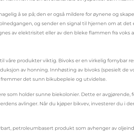
hagelig å se på; den er også mildere for øynene og ska
er solnedgangen, og sender en signal til hjernen om at det
gnes av elektrisitet eller av den bleke flammen fra voks av
til våre produkter viktig. Bivoks er en virkelig fornybar
oduksjon av honning. Innhøsting av bivoks (spesielt de 
k fremmer det sunn bikubepleie og utvidelse.
ere som holder sunne biekolonier. Dette er avgjørende, fo
v verdens avlinger. Når du kjøper bikvev, investerer du i
ornybart, petroleumbasert produkt som avhenger av oljei