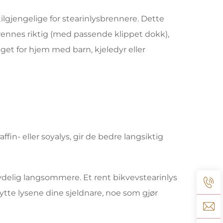
lgjengelige for stearinlysbrennere. Dette
rennes riktig (med passende klippet dokk),
et for hjem med barn, kjeledyr eller
fin- eller soyalys, gir de bedre langsiktig
ydelig langsommere. Et rent bikvevstearinlys
ytte lysene dine sjeldnare, noe som gjør