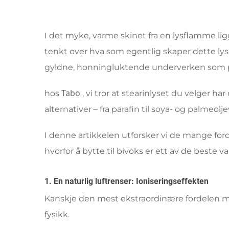
I det myke, varme skinet fra en lysflamme lig
tenkt over hva som egentlig skaper dette lys
gyldne, honningluktende underverken som p
Tabo
hos
, vi tror at stearinlyset du velger 
alternativer – fra parafin til soya- og palmeol
I denne artikkelen utforsker vi de mange for
hvorfor å bytte til bivoks er ett av de beste 
1. En naturlig luftrenser: Ioniseringseffekten
Kanskje den mest ekstraordinære fordelen med 
fysikk.