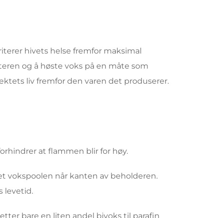
oriterer hivets helse fremfor maksimal
nteren og å høste voks på en måte som
sektets liv fremfor den varen det produserer.
forhindrer at flammen blir for høy.
tet vokspoolen når kanten av beholderen.
 levetid.
ter bare en liten andel bivoks til parafin