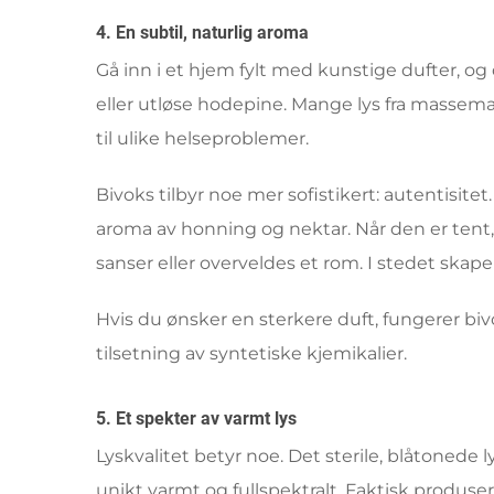
4. En subtil, naturlig aroma
Gå inn i et hjem fylt med kunstige dufter, o
eller utløse hodepine. Mange lys fra massemar
til ulike helseproblemer.
Bivoks tilbyr noe mer sofistikert: autentisite
aroma av honning og nektar. Når den er tent,
sanser eller overveldes et rom. I stedet skap
Hvis du ønsker en sterkere duft, fungerer biv
tilsetning av syntetiske kjemikalier.
5. Et spekter av varmt lys
Lyskvalitet betyr noe. Det sterile, blåtonede
unikt varmt og fullspektralt. Faktisk produs