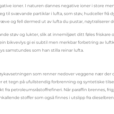
ative ioner. I naturen dannes negative ioner i store me
 til svævande partiklar i lufta, som støv, hudceller frå 
svæve og fell dermed ut av lufta du pustar, nøytraliserer de
e støv og lukter, slik at innemiljøet ditt føles friskare 
rein bikvevlys gi ei subtil men merkbar forbetring av luftk
ys samstundes som han stilla reinar lufta.
røykavsetningen som renner nedover veggene nær der du
 et tegn på ufullstendig forbrenning og syntetiske tilse
kt fra petroleumsråstoffrefineri. Når paraffin brennes, frig
kallende stoffer som også finnes i utslipp fra dieselbre