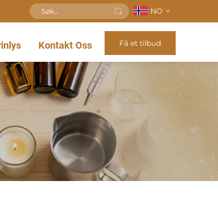
NO
Få et tilbud
inlys
Kontakt Oss