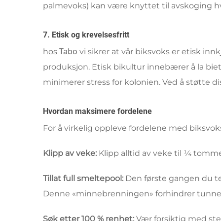
palmevoks) kan være knyttet til avskoging hv
7. Etisk og krevelsesfritt
Tabo
hos
vi sikrer at vår biksvoks er etisk i
produksjon. Etisk bikultur innebærer å la b
minimerer stress for kolonien. Ved å støtte d
Hvordan maksimere fordelene
For å virkelig oppleve fordelene med biksvoks
Klipp av veke:
Klipp alltid av veke til ¼ tomme
Tillat full smeltepool:
Den første gangen du te
Denne «minnebrenningen» forhindrer tunneler
Søk etter 100 % renhet:
Vær forsiktig med ste