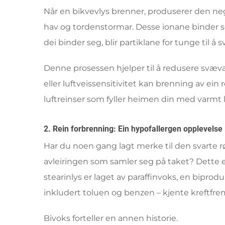
Når en bikvevlys brenner, produserer den neg
hav og tordenstormar. Desse ionane binder seg
dei binder seg, blir partiklane for tunge til å 
Denne prosessen hjelper til å redusere svævand
eller luftveissensitivitet kan brenning av ein 
luftreinser som fyller heimen din med varmt l
2. Rein forbrenning: Ein hypofallergen opplevelse
Har du noen gang lagt merke til den svarte 
avleiringen som samler seg på taket? Dette er
stearinlys er laget av paraffinvoks, en biprodu
inkludert toluen og benzen – kjente kreftfrem
Bivoks forteller en annen historie.