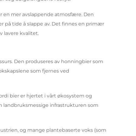
per en mer avslappende atmosfære. Den
 er på tide å slappe av. Det finnes en primær
 lavere kvalitet.
 ressurs. Den produseres av honningbier som
vokskapslene som fjernes ved
rdi bier er hjertet i vårt økosystem og
 den landbruksmessige infrastrukturen som
ndustrien, og mange plantebaserte voks (som