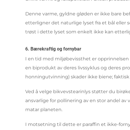
Denne varme, gyldne gløden er ikke bare be
etterligner det naturlige lyset fra et bål ell
trøst i dette lyset som enkelt ikke kan etterli
6. Bærekraftig og fornybar
I en tid med miljøbevissthet er opprinnelsen 
en biprodukt av deres livssyklus og deres pr
honningutvinning) skader ikke biene; faktis
Ved å velge bikvevstearinlys støtter du birøk
ansvarlige for pollinering av en stor andel a
matar planeten.
I motsetning til dette er paraffin et ikke-f