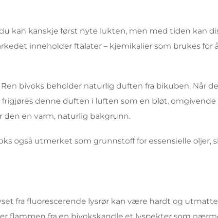
g du kan kanskje først nyte lukten, men med tiden kan di
kedet inneholder ftalater – kjemikalier som brukes for 
t. Ren bivoks beholder naturlig duften fra bikuben. Når de
 frigjøres denne duften i luften som en bløt, omgivend
er den en varm, naturlig bakgrunn.
oks også utmerket som grunnstoff for essensielle oljer, 
 lyset fra fluorescerende lysrør kan være hardt og utmatt
erer flammen fra en bivokskandle et lyspekter som nærme