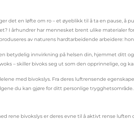
ger det en løfte om ro – et øyeblikk til å ta en pause, 
et? I århundrer har mennesket brent ulike materialer fo
roduseres av naturens hardtarbeidende arbeidere: hon
har en betydelig innvirkning på helsen din, hjemmet ditt 
jewoks – skiller bivoks seg ut som den opprinnelige, og ka
delene med bivokslys. Fra deres luftrensende egenskaper 
valgene du kan gjøre for ditt personlige trygghetsområde.
rene bivokslys er deres evne til å aktivt rense luften du