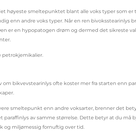
et høyeste smeltepunktet blant alle voks typer som er ti
dig enn andre voks typer. Når en ren bivoksstearinlys b
 Den er en hypopatogen drøm og dermed det sikreste valg
nter.
 petrokjemikalier.
v om bikvevstearinlys ofte koster mer fra starten enn paraf
kaper.
øyere smeltepunkt enn andre voksarter, brenner det bet
t paraffinlys av samme størrelse. Dette betyr at du må b
 og miljømessig fornuftig over tid.