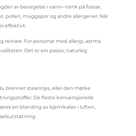
ngder av bevegelse i vann—tenk på fossar,
dyr, pollen, muggspor og andre allergener. Når
i effektivt.
og reinare. For personar med allergi, astma
valiteten. Det er ein passiv, naturleg
 brenner stearinlys, eller den mørke
tningsstoffer. De fleste konvensjonelle
jøres en blanding av kjemikalier i luften,
nselsutstøtning.