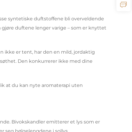
sse syntetiske duftstoffene bli overveldende
å gjøre duftene lenger varige – som er knyttet
n ikke er tent, har den en mild, jordaktig
e søthet. Den konkurrerer ikke med dine
slik at du kan nyte aromaterapi uten
ende. Bivokskandler emitterer et lys som er
r seg bølgelengdene i sollys.