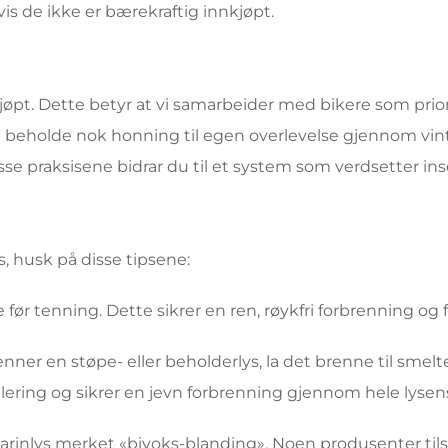
is de ikke er bærekraftig innkjøpt.
nnkjøpt. Dette betyr at vi samarbeider med bikere som pri
iet beholde nok honning til egen overlevelse gjennom vi
isse praksisene bidrar du til et system som verdsetter in
, husk på disse tipsene:
 før tenning. Dette sikrer en ren, røykfri forbrenning og 
nner en støpe- eller beholderlys, la det brenne til smel
ing og sikrer en jevn forbrenning gjennom hele lysens
arinlys merket «bivoks-blanding». Noen produsenter tilset