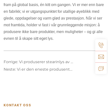
fram på global basis, én kitt om gangen. Vi er mer enn bare
en fabrikk; vi er utgangspunktet for utallige øyeblikk med
glede, oppdagelser og varm glød av prestasjon. Når vi ser
mot framtida, holder vi fast i vår grunnleggende misjon: å
produsere ikke bare produkter, men muligheter – og gi alle
evnen til å skape sitt eget lys.
Forrige:
Vi produserer stearinlys av høy kvalitet med lukt.
Neste:
Vi er den eneste produsenten i Kina som bruker ren bikakse til å lage stearinlys.
KONTAKT OSS