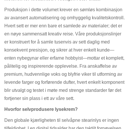
Produksjon i dette volumet krever en sømløs kombinasjon
av avansert automatisering og omhyggelig kvalitetskontroll.
Hvert sett er mer enn bare et samlede av materialer; det er
en nøye sammensatt kreativ reise. Våre produksjonslinjer
er konstruert for å samle tusenvis av sett daglig med
konsekvent presisjon, og sikrer at hver enkelt kunde—
enten nybegynar eller erfarne hobbyist—mottar et komplett,
pålitelig og inspirerende opplevelse. Fra anskaffelse av
premium, hudvennlige voks og blyfrie viker til utforming av
levende farger og forførende dufter, hvert enkelt komponent
blir utvalgt og testet i møte med strenge standarder før det
fortjener sin plass i ett av våre sett.
Hvorfor selvprodusere lysekrem?
Den globale kjærligheten til selvåpne stearinlys er ingen
tilfeldighet. I en digital tidsalder har den taktilt fornøyelsen