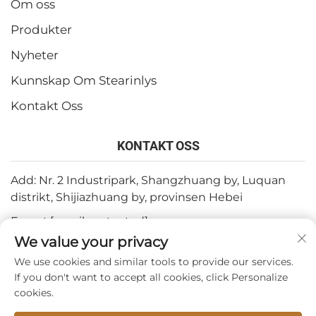
Om oss
Produkter
Nyheter
Kunnskap Om Stearinlys
Kontakt Oss
KONTAKT OSS
Add: Nr. 2 Industripark, Shangzhuang by, Luquan
distrikt, Shijiazhuang by, provinsen Hebei
E-post:
[email protected]
We value your privacy
Tel:
+86-15932211838
We use cookies and similar tools to provide our services.
Fax: +86-(0)311-67909064
If you don't want to accept all cookies, click Personalize
cookies.