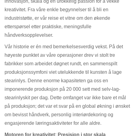
innovasjon, skala og en urokkelig passion for å vekke
kreativitet. Fra våre enkle begynnelser til å bli en
industristøtte, er vår reise et vitne om den økende
etterspørsel etter praktiske, meningsfulle
håndverksopplevelser.
Vår historie er én med bemerkelsesverdig vekst. På det
høyeste punktet av våre operasjoner drev vi stolt tre
fabrikker som arbeidet døgnet rundt, en sammenspilt
produksjonssymfoni viet utelukkende til kunsten å lage
stearinlys. Denne enorme kapasiteten ga oss en
imponerende produksjon på 20 000 sett med selv-lag-
stearinlyskit per dag. Dette omfanget var ikke bare et mål
på produksjon; det var et svar på en global økning i ønsket
om bevisst håndverk, personlig interiørdekoring og
engasjerende læringsaktiviteter for alle aldre.
Motoren for kreativitet: Presisjon i stor skala