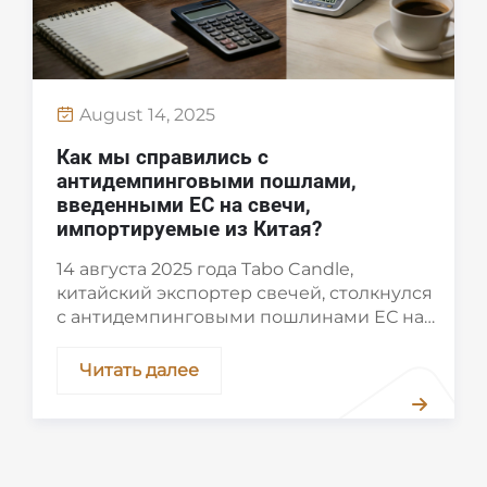
улся
 на
ает