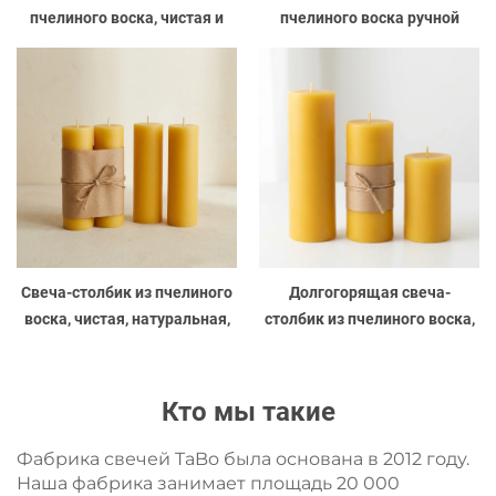
пчелиного воска, чистая и
пчелиного воска ручной
натуральная, для свадьбы и
работы, натуральная, для
декора интерьера
ужина и свадьбы
Свеча-столбик из пчелиного
Долгогорящая свеча-
воска, чистая, натуральная,
столбик из пчелиного воска,
ручной работы, для декора
натуральная и чистая, для
интерьера и свадьбы
центрального украшения и
подарка
Кто мы такие
Фабрика свечей TaBo была основана в 2012 году.
Наша фабрика занимает площадь 20 000