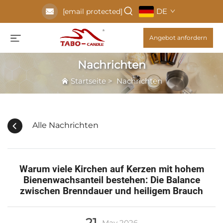
DE
[email protected]
Angebot anfordern
Nachrichten
Startseite
>
Nachrichten
Alle Nachrichten
Warum viele Kirchen auf Kerzen mit hohem
Bienenwachsanteil bestehen: Die Balance
zwischen Brenndauer und heiligem Brauch
21
May
2026