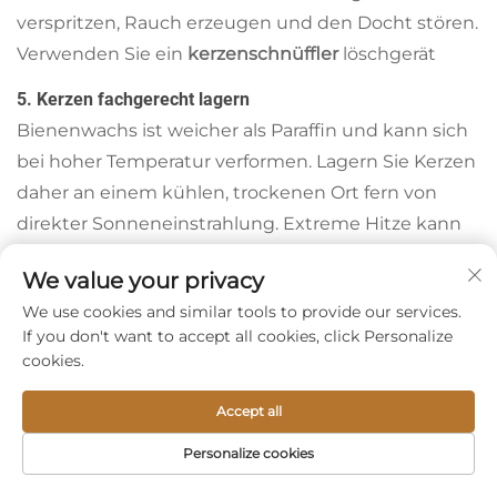
verspritzen, Rauch erzeugen und den Docht stören.
Verwenden Sie ein
kerzenschnüffler
löschgerät
5. Kerzen fachgerecht lagern
Bienenwachs ist weicher als Paraffin und kann sich
bei hoher Temperatur verformen. Lagern Sie Kerzen
daher an einem kühlen, trockenen Ort fern von
direkter Sonneneinstrahlung. Extreme Hitze kann
dazu führen, dass Stumpenkerzen verbiegen oder
We value your privacy
durchhängen; extreme Kälte kann sie spröde
We use cookies and similar tools to provide our services.
machen.
If you don't want to accept all cookies, click Personalize
cookies.
6. Kerzenbecher für Dauerbetrieb verwenden
Für Kirchenlampen und andere Anwendungen mit
Accept all
Dauerbetrieb sollten Sie
kerzenbecher
die kleinere,
austauschbare Kerzen halten. Dadurch können Sie
Personalize cookies
hochwertiges Bienenwachs verwenden, ohne die
STARTSEITE
PRODUKTE
E-MAIL
TEL.