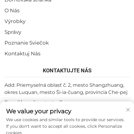
O Nás
Výrobky
Správy
Poznanie Sviečok
Kontaktuj Nás
KONTAKTUJTE NÁS
Add: Priemyselná oblasť č. 2, mesto Shangzhuang,
okres Luquan, mesto Ši-ia-čuang, provincia Che-pej
E-mail:
[email protected]
We value your privacy
Tel:
+86-15932211838
We use cookies and similar tools to provide our services.
Fax: +86-(0)311-67909064
If you don't want to accept all cookies, click Personalize
cookies.