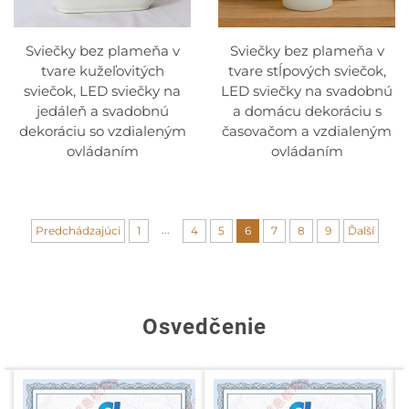
Sviečky bez plameňa v
Sviečky bez plameňa v
tvare kužeľovitých
tvare stĺpových sviečok,
sviečok, LED sviečky na
LED sviečky na svadobnú
jedáleň a svadobnú
a domácu dekoráciu s
dekoráciu so vzdialeným
časovačom a vzdialeným
ovládaním
ovládaním
...
Predchádzajúci
1
4
5
6
7
8
9
Ďalší
Osvedčenie