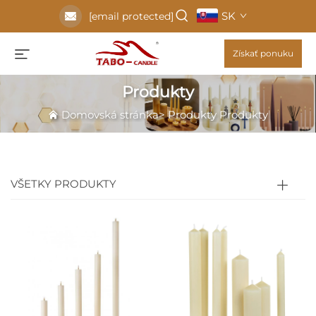
SK
[email protected]
Získať ponuku
Produkty
Domovská stránka
>
Produkty
Produkty
VŠETKY PRODUKTY