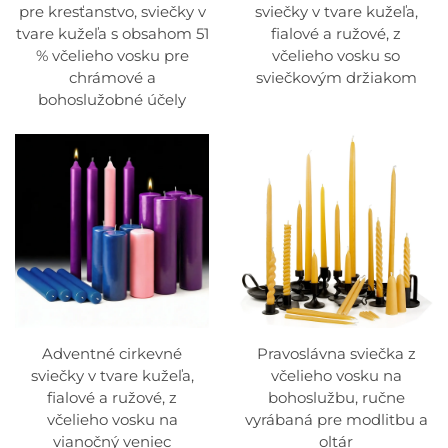
pre kresťanstvo, sviečky v
sviečky v tvare kužeľa,
tvare kužeľa s obsahom 51
fialové a ružové, z
% včelieho vosku pre
včelieho vosku so
chrámové a
sviečkovým držiakom
bohoslužobné účely
Adventné cirkevné
Pravoslávna sviečka z
sviečky v tvare kužeľa,
včelieho vosku na
fialové a ružové, z
bohoslužbu, ručne
včelieho vosku na
vyrábaná pre modlitbu a
vianočný veniec
oltár