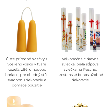
Čisté prírodné sviečky z
Veľkonočná cirkevná
včelieho vosku v tvare
sviečka, biela stĺpová
kužeľa, žlté, dlhodobo
sviečka na Paschu,
horiace, pre obedný stôl,
kresťanské bohoslužobné
svadobnú dekoráciu a
dekorácie
domáce použitie