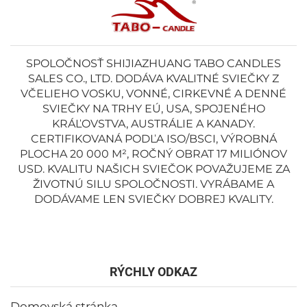
SPOLOČNOSŤ SHIJIAZHUANG TABO CANDLES
SALES CO., LTD. DODÁVA KVALITNÉ SVIEČKY Z
VČELIEHO VOSKU, VONNÉ, CIRKEVNÉ A DENNÉ
SVIEČKY NA TRHY EÚ, USA, SPOJENÉHO
KRÁĽOVSTVA, AUSTRÁLIE A KANADY.
CERTIFIKOVANÁ PODĽA ISO/BSCI, VÝROBNÁ
PLOCHA 20 000 M², ROČNÝ OBRAT 17 MILIÓNOV
USD. KVALITU NAŠICH SVIEČOK POVAŽUJEME ZA
ŽIVOTNÚ SILU SPOLOČNOSTI. VYRÁBAME A
DODÁVAME LEN SVIEČKY DOBREJ KVALITY.
RÝCHLY ODKAZ
Domovská stránka