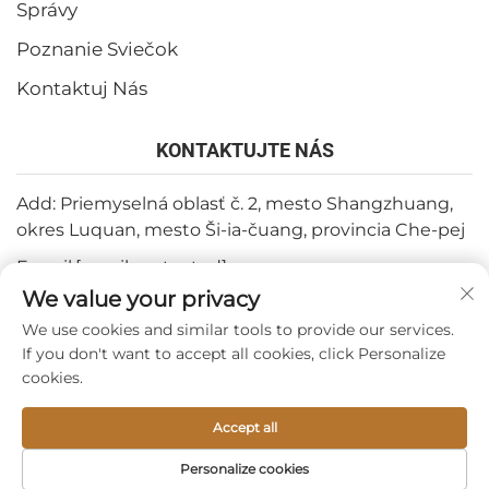
Správy
Poznanie Sviečok
Kontaktuj Nás
KONTAKTUJTE NÁS
Add: Priemyselná oblasť č. 2, mesto Shangzhuang,
okres Luquan, mesto Ši-ia-čuang, provincia Che-pej
E-mail:
[email protected]
We value your privacy
Tel:
+86-15932211838
We use cookies and similar tools to provide our services.
Fax: +86-(0)311-67909064
If you don't want to accept all cookies, click Personalize
cookies.
Autorské práva © 2026 Shijiazhuang Tabo Candles Sales Co.,
Accept all
Ltd. —
Zásady ochrany súkromia
Personalize cookies