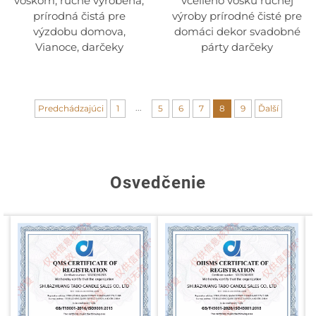
voskom, ručne vyrobená,
včelieho vosku ručnej
prírodná čistá pre
výroby prírodné čisté pre
výzdobu domova,
domáci dekor svadobné
Vianoce, darčeky
párty darčeky
...
Predchádzajúci
1
5
6
7
8
9
Ďalší
Osvedčenie