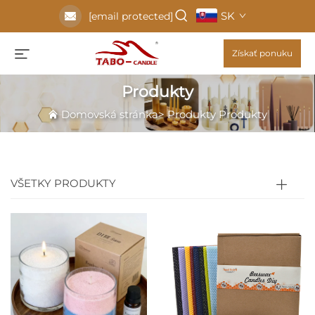
SK
[email protected]
Získať ponuku
Produkty
Domovská stránka
>
Produkty
Produkty
VŠETKY PRODUKTY