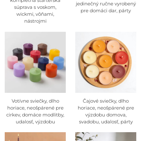
kompletná štartérska
jedinečný ručne vyrobený
súprava s voskom,
pre domáci dar, párty
wickmi, vôňami,
nástrojmi
Votívne sviečky, dlho
Čajové sviečky, dlho
horiace, neošpárené pre
horiace, neošpárené pre
cirkev, domáce modlitby,
výzdobu domova,
udalosť, výzdobu
svadobu, udalosť, párty