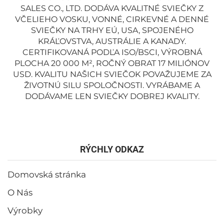
SALES CO., LTD. DODÁVA KVALITNÉ SVIEČKY Z
VČELIEHO VOSKU, VONNÉ, CIRKEVNÉ A DENNÉ
SVIEČKY NA TRHY EÚ, USA, SPOJENÉHO
KRÁĽOVSTVA, AUSTRÁLIE A KANADY.
CERTIFIKOVANÁ PODĽA ISO/BSCI, VÝROBNÁ
PLOCHA 20 000 M², ROČNÝ OBRAT 17 MILIÓNOV
USD. KVALITU NAŠICH SVIEČOK POVAŽUJEME ZA
ŽIVOTNÚ SILU SPOLOČNOSTI. VYRÁBAME A
DODÁVAME LEN SVIEČKY DOBREJ KVALITY.
RÝCHLY ODKAZ
Domovská stránka
O Nás
Výrobky