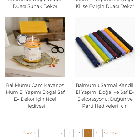
Duacı Sunak Dekor
Kilise Ev İçin Duacı Dekor
Bal Mumu Cam Kavanoz
Balmumu Sarmal Kandil,
Mum El Yapımı Doğal Saf
El Yapımı Doğal ve Saf Ev
Ev Dekor İçin Noel
Dekorasyonu, Düğün ve
Hediyesi
Parti Hediyeleri İçin
...
Önceki
1
5
6
7
8
9
Sonraki