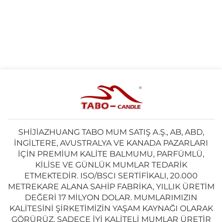
SHIJIAZHUANG TABO MUM SATIŞ A.Ş., AB, ABD,
İNGILTERE, AVUSTRALYA VE KANADA PAZARLARI
IÇIN PREMIUM KALITE BALMUMU, PARFÜMLÜ,
KILISE VE GÜNLÜK MUMLAR TEDARIK
ETMEKTEDIR. ISO/BSCI SERTIFIKALI, 20.000
METREKARE ALANA SAHIP FABRIKA, YILLIK ÜRETIM
DEĞERI 17 MILYON DOLAR. MUMLARIMIZIN
KALITESINI ŞIRKETIMIZIN YAŞAM KAYNAĞI OLARAK
GÖRÜRÜZ. SADECE IYI KALITELI MUMLAR ÜRETIR