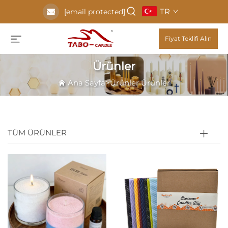
TR
[email protected]
Fiyat Teklifi Alın
Ürünler
Ana Sayfa
>
Ürünler
Ürünler
TÜM ÜRÜNLER