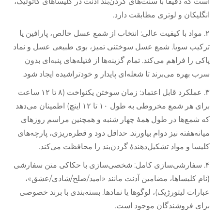
است که دقیقاً با سنت‌های گردن‌بند آدنت در کلیساهای کاتولیک،
انگلیکان و لوتری مطابقت دارد.
۲. مواد با کیفیت عالی: انتخاب از شمع عسل خالص، پارافین یا
ترکیب سویا. شمع عسل سوختنی تمیز، بوی طبیعی عسل و نماد
پاکی را فراهم می‌کند. تمام گزینه‌ها از فتیله‌های پنبه‌ای بدون
سرب بهره می‌برند تا شعله‌ای پایدار و خودتراشیده ایجاد شود.
۳. عملکرد قابل اعتماد: زمان سوختن یکنواخت (۸ تا ۱۲ ساعت
برای هر شمع مخروطی به طول ۱۰ تا ۱۲ اینچ) اطمینان می‌دهد
که شمع‌ها در طول همهٔ چهار شنبه و همچنین مراسم روزهای
میانه‌هفته نیز دوام بیاورند. حداقل دود و قطره‌ریزی، پارچه‌های
کلیسا و مواد تشکیل‌دهندهٔ گردن‌بند را محافظت می‌کند.
۴. سفارشی‌سازی کامل: شخصی‌سازی با حکاکی متن سفارشی
(نام کلیساها، مضامین آدنت مانند «امید/صلح/شادی/عشق»،
عبارات لیتورژیک)، لوگوها یا نمادها. بسته‌بندی با برند خصوصی
برای فروشندگان موجود است.