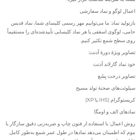
اعمال لوگو و نماد سفارشی
بازتولید نماد: ما می‌توانیم مهر رسمی کلیسای شما، نماد قدیس
حامی، لوگوی اسقفی یا هر نماد کلیسایی تأییدشده‌ای را مستقیماً
روی سطح شمع تکثیر کنیم.
تصاویر ویژهٔ دورهٔ آدنت:
خود نماد گارلاند آدنت
تصاویر درخت یِشَع
سیلوئت‌های صحنهٔ تولد مسیح
کریستوگرام (IHS یا XP)
نمادهای الف و اومگا
روش اعمال: با استفاده از فنون چاپ و ضربه‌زنی دقیق سازگار با
موم که اطمینان می‌دهد نمادها در طول عمر شمع به‌طور کامل