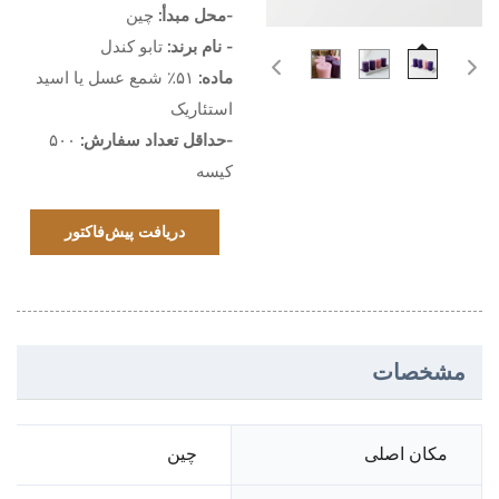
-محل مبدأ:
چین
- نام برند:
تابو کندل
ماده:
۵۱٪ شمع عسل یا اسید
استئاریک
-حداقل تعداد سفارش:
۵۰۰
کیسه
دریافت پیش‌فاکتور
مشخصات
مکان اصلی
چین