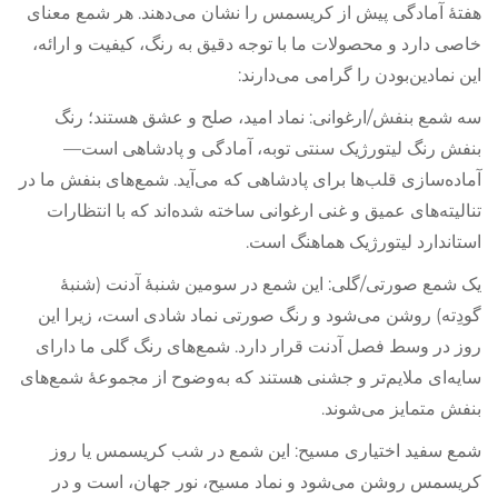
هفتهٔ آمادگی پیش از کریسمس را نشان می‌دهند. هر شمع معنای
خاصی دارد و محصولات ما با توجه دقیق به رنگ، کیفیت و ارائه،
این نمادین‌بودن را گرامی می‌دارند:
سه شمع بنفش/ارغوانی: نماد امید، صلح و عشق هستند؛ رنگ
بنفش رنگ لیتورژیک سنتی توبه، آمادگی و پادشاهی است—
آماده‌سازی قلب‌ها برای پادشاهی که می‌آید. شمع‌های بنفش ما در
تنالیته‌های عمیق و غنی ارغوانی ساخته شده‌اند که با انتظارات
استاندارد لیتورژیک هماهنگ است.
یک شمع صورتی/گلی: این شمع در سومین شنبهٔ آدنت (شنبهٔ
گودِته) روشن می‌شود و رنگ صورتی نماد شادی است، زیرا این
روز در وسط فصل آدنت قرار دارد. شمع‌های رنگ گلی ما دارای
سایه‌ای ملایم‌تر و جشنی هستند که به‌وضوح از مجموعهٔ شمع‌های
بنفش متمایز می‌شوند.
شمع سفید اختیاری مسیح: این شمع در شب کریسمس یا روز
کریسمس روشن می‌شود و نماد مسیح، نور جهان، است و در