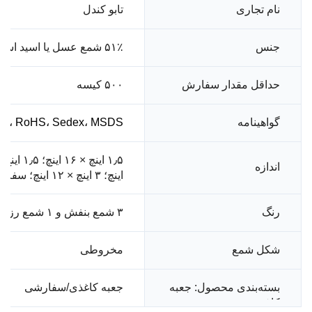
نام تجاری
تابو کندل
جنس
۵۱٪ شمع عسل یا اسید استئاریک
حداقل مقدار سفارش
۵۰۰ کیسه
گواهینامه
001، RoHS، Sedex، MSDS
اندازه
اینچ؛ ۳ اینچ × ۱۲ اینچ؛ سفارشی
رنگ
۳ شمع بنفش و ۱ شمع رز؛ ۴ شمع بنفش؛ ۳ شمع آبی و ۱ شمع رز؛ ۴ شمع آبی
شکل شمع
مخروطی
بسته‌بندی محصول: جعبه
جعبه کاغذی/سفارشی
کاغذی