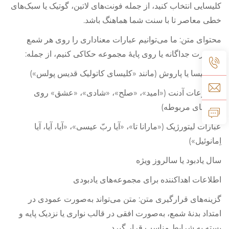
کلیسایی انتخاب کنید، از جمله فونت‌های لاتین، گوتیک یا سبک‌های
خطی معاصر تا با سنت شما هماهنگ باشد.
محتوای متن: ما می‌توانیم عبارات معناداری را روی هر شمع
به‌صورت جداگانه یا روی پایهٔ مجموعه حکاکی کنیم، از جمله:
نام کلیسا یا پاروش (مانند «کلیسای کاتولیک قدیس پولس»)
موضوعات آدنت («امید»، «صلح»، «شادی»، «عشق» روی
شمع‌های مربوطه)
عبارات لیتورژیک («مارانا تا»، «آیا ربّ عیسی»، «آیا، آیا، آیا
اِمانوئیل»)
سال یادبود یا سالروز ویژه
اطلاعات اهداکننده برای مجموعه‌های یادبودی
گزینه‌های قرارگیری متن: متن می‌تواند به‌صورت عمودی در
امتداد بدنهٔ شمع، به‌صورت افقی در قالب نواری یا نزدیک پایه و
بسته به شرایط مناسب قرار گیرد.