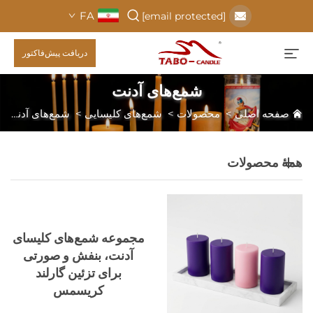
FA
[email protected]
دریافت پیش‌فاکتور
شمع‌های آدنت
صفحه اصلی
>
محصولات
>
شمع‌های کلیسایی
>
شمع‌های آدنت
همهٔ محصولات
مجموعه شمع‌های کلیسای
آدنت، بنفش و صورتی
برای تزئین گارلند
کریسمس