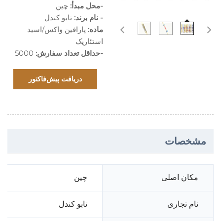
-محل مبدأ:
چین
- نام برند:
تابو کندل
ماده:
پارافین واکس/اسید
استئاریک
-حداقل تعداد سفارش:
5000
دریافت پیش‌فاکتور
مشخصات
مکان اصلی
چین
نام تجاری
تابو کندل