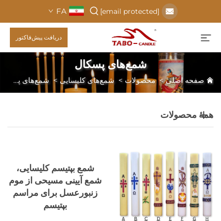
FA
[email protected]
دریافت پیش‌فاکتور
شمع‌های پسکال
صفحه اصلی
>
محصولات
>
شمع‌های کلیسایی
>
شمع‌های پسکال
همهٔ محصولات
شمع بپتیسم کلیسایی،
شمع آیینی مسیحی از موم
زنبورعسل برای مراسم
بپتیسم