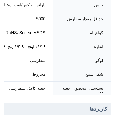
پارافین واکس/اسید استئاری
جنس
حداقل مقدار سفارش
5000
گواهینامه
001، RoHS، Sedex، MSDS
اندازه
۱۱/۱۶ اینچ × ۹-۱/۴ اینچ؛ ۹-۳/۴ اینچ × ۷/۸ اینچ؛ سفارشی
سفارشی
لوگو
شکل شمع
مخروطی
بسته‌بندی محصول: جعبه
جعبه کاغذی/سفارشی
کاغذی
کاربردها