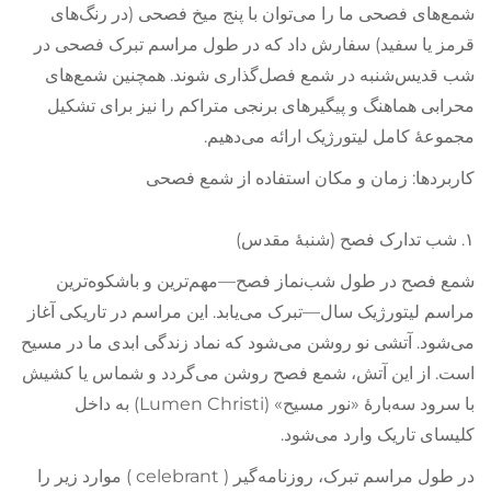
شمع‌های فصحی ما را می‌توان با پنج میخ فصحی (در رنگ‌های
قرمز یا سفید) سفارش داد که در طول مراسم تبرک فصحی در
شب قدیس‌شنبه در شمع فصل‌گذاری شوند. همچنین شمع‌های
محرابی هماهنگ و پیگیرهای برنجی متراکم را نیز برای تشکیل
مجموعهٔ کامل لیتورژیک ارائه می‌دهیم.
کاربردها: زمان و مکان استفاده از شمع فصحی
۱. شب تدارک فصح (شنبهٔ مقدس)
شمع فصح در طول شب‌نماز فصح—مهم‌ترین و باشکوه‌ترین
مراسم لیتورژیک سال—تبرک می‌یابد. این مراسم در تاریکی آغاز
می‌شود. آتشی نو روشن می‌شود که نماد زندگی ابدی ما در مسیح
است. از این آتش، شمع فصح روشن می‌گردد و شماس یا کشیش
با سرود سه‌بارهٔ «نور مسیح» (Lumen Christi) به داخل
کلیسای تاریک وارد می‌شود.
در طول مراسم تبرک، روزنامه‌گیر ( celebrant ) موارد زیر را