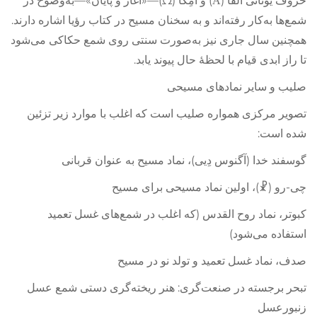
حروف یونانی آلفا (Α) و اُمِگا (Ω)—«آغاز و پایان»—به‌وضوح در
شمع‌ها به‌کار رفته‌اند و به سخنان مسیح در کتاب رؤیا اشاره دارند.
همچنین سال جاری نیز به‌صورت سنتی روی شمع حکاکی می‌شود
تا راز ابدی قیام با لحظهٔ حال پیوند یابد.
صلیب و سایر نمادهای مسیحی
تصویر مرکزی همواره صلیب است که اغلب با موارد زیر تزئین
شده است:
گوسفند خدا (آگنوس دِیی)، نماد مسیح به عنوان قربانی
چی-رو (☧)، اولین نماد مسیحی برای مسیح
کبوتر، نماد روح القدس (که اغلب در شمع‌های غسل تعمید
استفاده می‌شود)
صدف، نماد غسل تعمید و تولد نو در مسیح
تبحر برجسته در صنعت‌گری: هنر ریخته‌گری دستی شمع عسل
زنبورعسل