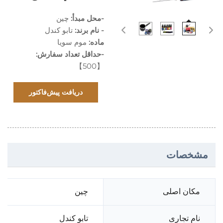
-محل مبدأ:
چین
- نام برند:
تابو کندل
ماده:
موم سویا
-حداقل تعداد سفارش:
【500】
دریافت پیش‌فاکتور
مشخصات
مکان اصلی
چین
نام تجاری
تابو کندل