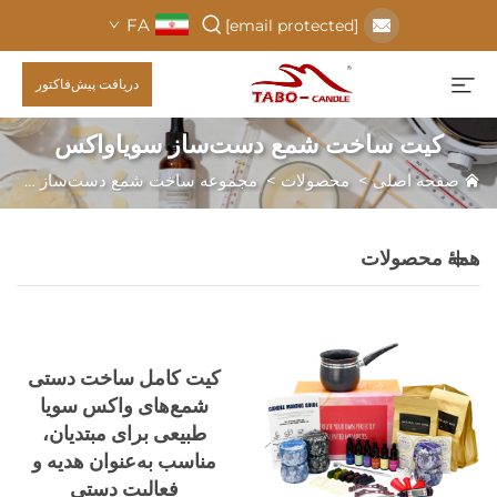
FA
[email protected]
دریافت پیش‌فاکتور
کیت ساخت شمع دست‌ساز سویاواکس
صفحه اصلی
>
محصولات
>
مجموعه ساخت شمع دست‌ساز
>
کی
همهٔ محصولات
کیت کامل ساخت دستی
شمع‌های واکس سویا
طبیعی برای مبتدیان،
مناسب به‌عنوان هدیه و
فعالیت دستی