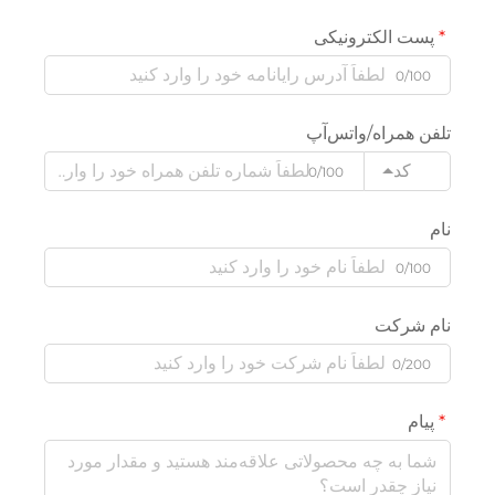
پست الکترونیکی
0/100
تلفن همراه/واتس‌آپ
کد
0/100
نام
0/100
نام شرکت
0/200
پیام