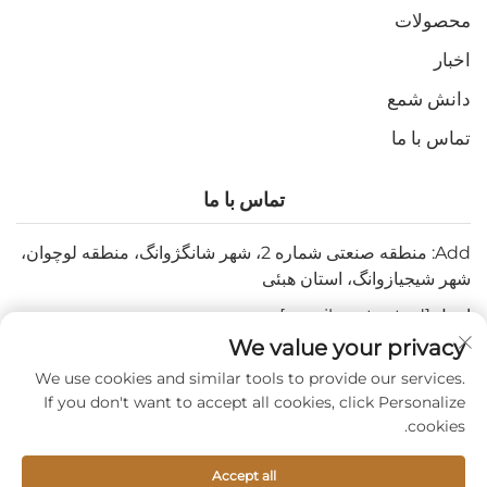
محصولات
اخبار
دانش شمع
تماس با ما
تماس با ما
Add: منطقه صنعتی شماره 2، شهر شانگژوانگ، منطقه لوچوان،
شهر شیجیازوانگ، استان هبئی
ایمیل:
[email protected]
We value your privacy
تلفن:
+86-15932211838
We use cookies and similar tools to provide our services.
Fax: +86-(0)311-67909064
If you don't want to accept all cookies, click Personalize
cookies.
حق نشر © 2026 توسط شیجیازهوآگ تابو کندلز سیلز کو., لمیتد. —
Accept all
سیاست حفظ حریم خصوصی