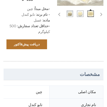
-محل مبدأ:
چین
- نام برند:
تابو کندل
ماده:
عسل
-حداقل تعداد سفارش:
500
کیلوگرم
دریافت پیش‌فاکتور
مشخصات
مکان اصلی
چین
نام تجاری
تابو کندل