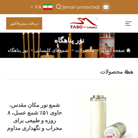
FA
[email protected]
دریافت پیش‌فاکتور
نور پناهگاه
صفحه اصلی
>
محصولات
>
شمع‌های کلیسایی
>
نور پناهگاه
همهٔ محصولات
شمع نور مکان مقدس،
حاوی ۵۱٪ شمع عسل، ۸
روزه و طبیعی برای
محراب و نگهداری مداوم