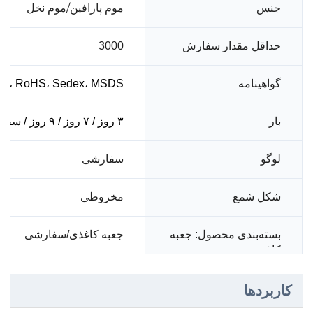
موم پارافین/موم نخل
جنس
حداقل مقدار سفارش
3000
گواهینامه
001، RoHS، Sedex، MSDS
بار
۳ روز / ۷ روز / ۹ روز / سفارشی
سفارشی
لوگو
شکل شمع
مخروطی
بسته‌بندی محصول: جعبه
جعبه کاغذی/سفارشی
کاغذی
کاربردها