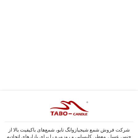
شرکت فروش شمع شیجیازوانگ تابو، شمع‌های باکیفیت بالا از
جنس عسل, معطر, کلیسایی و روزمره را برای بازارهای اتحادیه