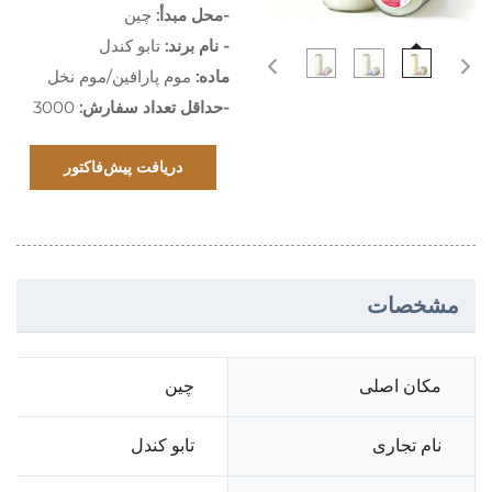
-محل مبدأ:
چین
- نام برند:
تابو کندل
ماده:
موم پارافین/موم نخل
-حداقل تعداد سفارش:
3000
دریافت پیش‌فاکتور
مشخصات
مکان اصلی
چین
نام تجاری
تابو کندل