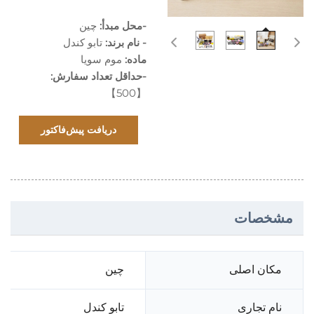
-محل مبدأ:
چین
- نام برند:
تابو کندل
ماده:
موم سویا
-حداقل تعداد سفارش:
【500】
دریافت پیش‌فاکتور
مشخصات
مکان اصلی
چین
نام تجاری
تابو کندل