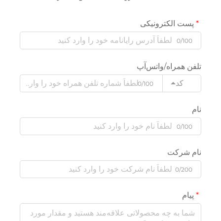
پست الکترونیکی
0/100
تلفن همراه/واتس‌آپ
کد
0/100
نام
0/100
نام شرکت
0/200
پیام