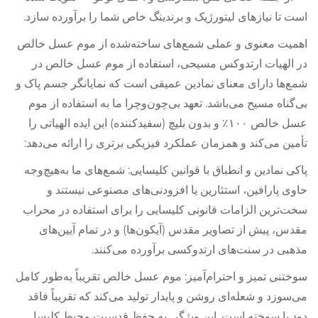
است تا نیازهای لیتورژیک و برندینگ خاص شما را برآورده سازد.
اهمیت معنوی و عملی شمع‌های ساخته‌شده از موم عسل خالص
در الهیات ارتدوکس مسیحی، استفاده از موم عسل خالص در
شمع‌ها دارای معنای نمادین عمیقی است که نمایانگر جسم پاک و
بی‌گناه مسیح می‌باشد. تعهد بی‌چون‌وچرا ما به استفاده از موم
عسل خالص ۱۰۰٪ و بدون بلیچ (سفیدکننده) این ایده الهیاتی را
تأمین می‌کند و همزمان عملکرد فیزیکی برتری را ارائه می‌دهد:
پاکی نمادین و انطباق با قوانین کلیسایی: شمع‌های ما به‌هیچ‌وجه
حاوی پارافین، استئارین یا افزودنی‌های مصنوعی نیستند و
سخت‌ترین الزامات قانونی کلیسایی را برای استفاده در محراب
مقدس، پیش از تصاویر مقدس (آیکون‌ها) و در تمام آیین‌های
مذهبی در سنت‌های ارتدوکسی برآورده می‌کنند.
سوختنی تمیز و احترام‌آمیز: موم عسل خالص تقریباً به‌طور کامل
می‌سوزد و شعله‌ای روشن و پایدار تولید می‌کند که تقریباً فاقد
دود یا سوخته است. این ویژگی به حفظ قدسیت محیط کلیسا