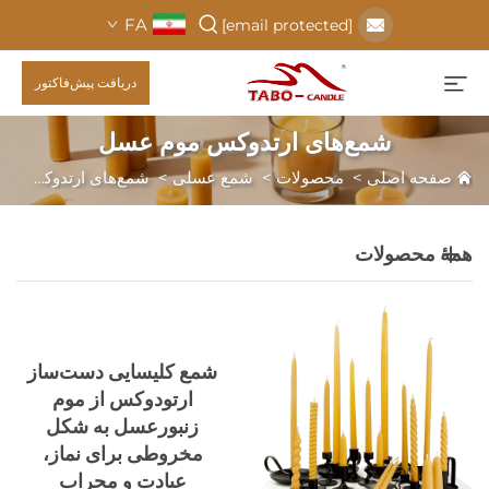
FA
[email protected]
دریافت پیش‌فاکتور
شمع‌های ارتدوکس موم عسل
صفحه اصلی
>
محصولات
>
شمع عسلی
>
شمع‌های ارتدوکس موم عسل
همهٔ محصولات
شمع کلیسایی دست‌ساز
ارتودوکس از موم
زنبورعسل به شکل
مخروطی برای نماز،
عبادت و محراب