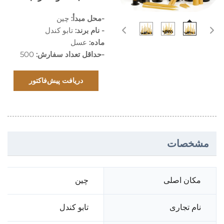
-محل مبدأ:
چین
- نام برند:
تابو کندل
ماده:
عسل
-حداقل تعداد سفارش:
500
دریافت پیش‌فاکتور
مشخصات
مکان اصلی
چین
نام تجاری
تابو کندل