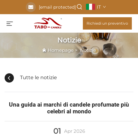
IT
[email protected]
Richiedi un preventivo
Notizie
Homepage
>
Notizie
Tutte le notizie
Una guida ai marchi di candele profumate più
celebri al mondo
01
Apr
2026