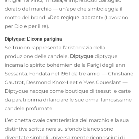
artigiani a Vinci, in Italia, e impreziositi dal sigillo
dorato del marchio — un’ape che simboleggia il
«Deo regique laborant»
motto del brand:
(Lavorano
per Dio e per il re).
Diptyque: L’icona parigina
Se Trudon rappresenta l’aristocrazia della
produzione delle candele,
Diptyque
diptyque
incarna lo spirito bohémien della Parigi degli anni
Sessanta. Fondata nel 1961 da tre amici — Christiane
Gautrot, Desmond Knox-Leet e Yves Coueslant —
Diptyque nacque come boutique di tessuti e carte
da parati prima di lanciare le sue ormai famosissime
candele profumate.
L’etichetta ovale caratteristica del marchio e la sua
distintiva scritta nera su sfondo bianco sono
diventate simboli universalmente riconosciuti di