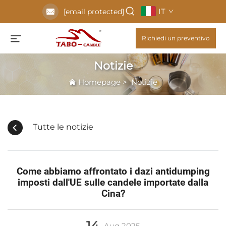
IT
[email protected]
Richiedi un preventivo
Notizie
Homepage
>
Notizie
Tutte le notizie
Come abbiamo affrontato i dazi antidumping
imposti dall'UE sulle candele importate dalla
Cina?
14
Aug
2025