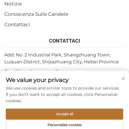
Notizie
Conoscenza Sulle Candele
Contattaci
CONTATTACI
Add: No. 2 Industrial Park, Shangzhuang Town,
Luquan District, Shijiazhuang City, Hebei Province
Email:
[email protected]
We value your privacy
Tel:
+86-15932211838
We use cookies and similar tools to provide our services.
Fax: +86-(0)311-67909064
If you don't want to accept all cookies, click Personalize
cookies.
Diritti d'autore © 2026 di Shijiazhuang Tabo Candles Sales
Accept all
Co., Ltd. —
Informativa sulla privacy
Personalize cookies