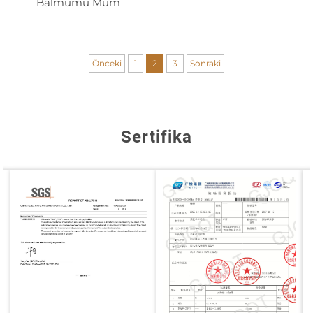
Balmumu Mum
mükemmel bir seçenektir. Parafin gibi zararlı
kimyasallar yaymadıkları için hava kalitesini
iyileştirirler; bu da özellikle hassas solunum sistemine
Önceki
1
2
3
Sonraki
sahip kişiler için oldukça faydalıdır.
7. Estetik Olarak Çekici
Bal mumu mumlarımız, her türlü iç mekân dekoruna
Sertifika
uyum sağlayacak çeşitli şekillerde, boyutlarda ve
tasarımlarda sunulur. Basit ve zarif bir direk mum mu
arıyorsunuz yoksa özel bir etkinlik için dekoratif bir bal
mumu mumu mu? Koleksiyonumuz, tam olarak
ihtiyacınız olan seçeneği sunar. Bal mumu mumların
yaydığı sıcak, altın tonundaki ışık, her odanın
atmosferini artırır ve rahatlatıcı, davetkar bir ortam
yaratır.