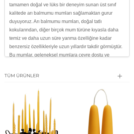
tamamen doğal ve lüks bir deneyim sunan üst sınıf
kalitede arı balmumu mumları sağlamaktan gurur
duyuyoruz. Arı balmumu mumları, doğal tatlı
kokularından, diğer birçok mum türüne kıyasla daha
temiz ve daha uzun süre yanma özelliğine kadar
benzersiz özellikleriyle uzun yıllardır takdir görmüştür.
Bu mumlar, geleneksel mumlara çevre dostu ve
sürdürülebilir bir alternatif arayan işletmeler ve tüketici
grupları için mükemmel bir seçenektir. Arı balmumu
TÜM ÜRÜNLER
mumlarımız, evde sıcak bir atmosfer yaratmaktan
düğünler, partiler ve diğer etkinliklere zarif bir dokunuş
katmaya kadar çok çeşitli uygulamalar için idealdir.
Balgumumu, mumlarımızın temel bileşeni olan, arıların
peteklerini inşa etmek için ürettiği doğal bir maddedir.
Bu mumun tamamen doğal, toksik olmayan ve
yenilenebilir olması, mum yapımında ideal bir