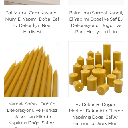
Bal Mumu Cam Kavanoz
5. Çevreye Dost ve Sürdürülebilir
Balmumu Sarmal Kandil,
Mum El Yapımı Doğal Saf
El Yapımı Doğal ve Saf Ev
Çevreye duyarlı bir şirket olarak sürdürülebilirliğin
Ev Dekor İçin Noel
Dekorasyonu, Düğün ve
önemine inanıyoruz; bu yüzden mumlarımızda
Hediyesi
Parti Hediyeleri İçin
yalnızca saf bal mumu kullanıyoruz. Bal mumu, arılar
tarafından üretilen yenilenebilir bir kaynaktır ve doğal
olarak biyolojik olarak parçalanabilir. Ayrıca bal mumu
mumları tercih ettiğinizde sağlıklı ekosistemlerin
gelişimini desteklemiş ve hayati öneme sahip arı
popülasyonlarının sürdürülmesine katkı sağlamış
olursunuz.
6. Hipoaalerjenik Özellikler
Yemek Sofrası, Düğün
Ev Dekor ve Düğün
Bal mumu mumlar, alerjik reaksiyonlara neden
Dekorasyonu ve Merkez
Merkez Dekor için Ellerde
Dekor için Ellerde
olmama özelliğiyle bilinir ve bu nedenle alerjisi, astımı
Yapılmış Doğal Saf Arı
Yapılmış Doğal Saf Arı
Balmumu Direk Mum
veya diğer solunum yolu rahatsızlıkları olan kişiler için