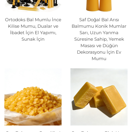
malzeme haline getirir. Geleneksel parafin mumlara
kıyasla balgumumu mumlar minimum miktarda kurum
Ortodoks Bal Mumlu İnce
Saf Doğal Bal Arısı
üretir ve daha yüksek sıcaklıkta yanar; bu da daha
Kilise Mumu, Dualar ve
Balmumu Konik Mumlar
temiz ve daha uzun süreli bir alev sağlar.
İbadet İçin El Yapımı,
Sarı, Uzun Yanma
Sunak İçin
Süresine Sahip, Yemek
Masası ve Düğün
Dekorasyonu İçin Ev
Arı şerbeti mumlarının faydaları
Mumu
1. Doğal ve Toksik Olmayan
Balgumumu mumlarımız, sentetik kimyasallar veya
katkı maddeleri içermeyen saf, doğal balgumumundan
üretilmiştir. Bu nedenle çocuklar, evcil hayvanlar ve
solunum yolu rahatsızlıkları olan bireylerin bulunduğu
ortamlarda güvenle kullanılabilirler. Balgumumu
yenilenebilir bir kaynaktır ve üretimi sağlıklı arı
popülasyonlarının desteklenmesine yardımcı olur;