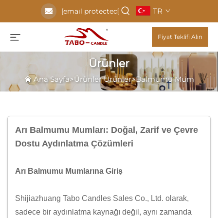
TR
[email protected]
Fiyat Teklifi Alın
Ürünler
Ana Sayfa
>
Ürünler
Ürünler
>
Balmumu Mum
Arı Balmumu Mumları: Doğal, Zarif ve Çevre
Dostu Aydınlatma Çözümleri
Arı Balmumu Mumlarına Giriş
Shijiazhuang Tabo Candles Sales Co., Ltd. olarak,
sadece bir aydınlatma kaynağı değil, aynı zamanda