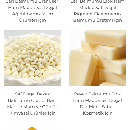
Sarı Balmumu Granülleri
Sarı Balmumu Blok Ham
dolayısıyla balgumumu mumlar yalnızca tüketici için
Ham Madde Saf Doğal
Madde Saf Doğal
daha sağlıklı bir seçenek değil, aynı zamanda çevre
Ağırtılmamış Mum
Pigment Eklenmemiş
Ürünleri İçin
Balmumu Üretimi İçin
dostu bir tercihtir.
2. Daha Uzun Yanma Süresi
Balmumu mumların dikkat çekici özelliklerinden biri,
uzun yanma süresidir. Balmumunun doğal
yoğunluğundan dolayı bu mumlar geleneksel parafin
mumlara kıyasla daha yavaş yanar. Bu da daha uzun
süreli, daha verimli bir aydınlatma kaynağına ve daha
iyi fiyat-performans oranına sahip olmanıza neden
Saf Doğal Beyaz
Beyaz Balmumu Blok
olur. Bunları evde mi kullanıyorsunuz yoksa iş amaçlı
Balmumu Granül Ham
Ham Madde Saf Doğal
mı, balmumu mumlar saatlerce aydınlatma sağlar.
Madde Mum ve Günlük
DIY Mum Sabun
Kimyasal Ürünler İçin
Kozmetik İçin
3. Daha Temiz Yanma
Parafin mumların aksine, balmumu mumlar